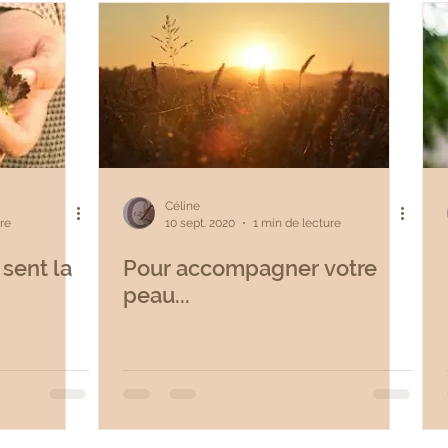
Céline
re
10 sept. 2020
1 min de lecture
 sent la
Pour accompagner votre
peau...