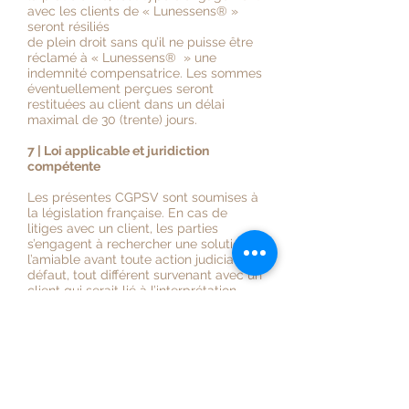
avec les clients de « Lunessens
®
»
seront résiliés
de plein droit sans qu’il ne puisse être
réclamé à « Lunessens
®
» une
indemnité compensatrice. Les sommes
éventuellement perçues seront
restituées au client dans un délai
maximal de 30 (trente) jours.
7 | Loi applicable et juridiction
compétente
Les présentes CGPSV sont soumises à
la législation française. En cas de
litiges avec un client, les parties
s’engagent à rechercher une solution à
l’amiable avant toute action judiciaire. A
défaut, tout différent survenant avec un
client qui serait lié à l’interprétation,
l’exécution ou la validité des présentes
CGPSV sera soumis aux dispositions du
code de procédure civile.
8 - Responsabilité civile
professionnelle ( Assurance souscrite
auprès de MAAF Assurances)