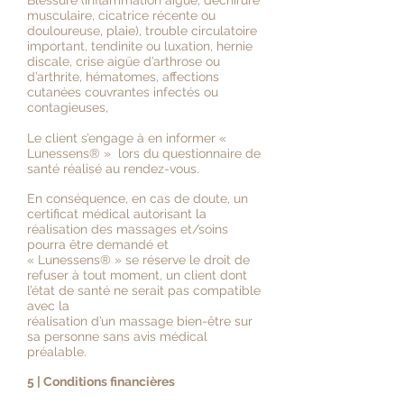
Blessure (inflammation aigüe, déchirure
musculaire, cicatrice récente ou
douloureuse, plaie), trouble circulatoire
important, tendinite ou luxation, hernie
discale, crise aigüe d’arthrose ou
d’arthrite, hématomes, affections
cutanées couvrantes infectés ou
contagieuses,
Le client s’engage à en informer «
Lunessens
®
» lors du questionnaire de
santé réalisé au rendez-vous.
En conséquence, en cas de doute, un
certificat médical autorisant la
réalisation des massages et/soins
pourra être demandé et
« Lunessens
®
» se réserve le droit de
refuser à tout moment, un client dont
l’état de santé ne serait pas compatible
avec la
réalisation d’un massage bien-être sur
sa personne sans avis médical
préalable.
5 | Conditions financières