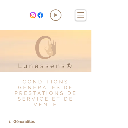
Lunessens®
CONDITIONS
G
É
N
É
RALES DE
PRESTATIONS DE
SERVICE ET DE
VENTE
1 | Généralités