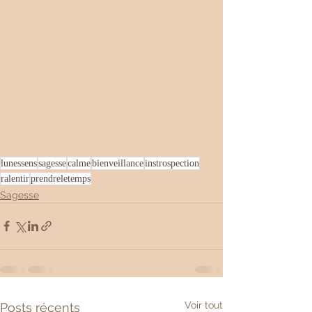
lunessens
sagesse
calme
bienveillance
instrospection
ralentir
prendreletemps
Sagesse
Voir tout
Posts récents