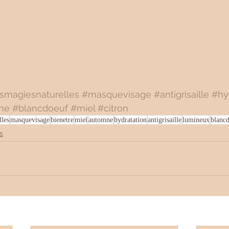
esmagiesnaturelles
#masquevisage
#antigrisaille
#hy
ne
#blancdoeuf
#miel
#citron
lles
masquevisage
bienetre
miel
automne
hydratation
antigrisaille
lumineux
blanc
s