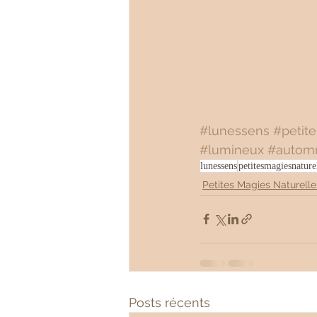
#lunessens
#petit
#lumineux
#autom
lunessens
petitesmagiesnature
Petites Magies Naturelle
Posts récents