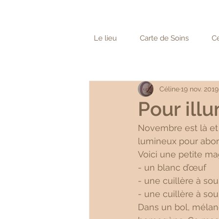
Le lieu
Carte de Soins
Ce
Céline
19 nov. 2019
Pour illu
Novembre est là et 
lumineux pour abord
Voici une petite mag
- un blanc d’œuf
- une cuillère à so
- une cuillère à sou
Dans un bol, mélang