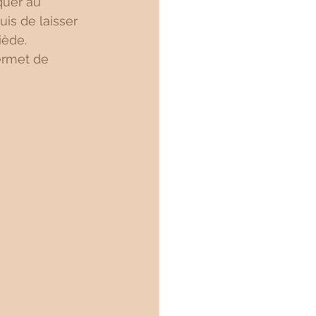
quer au 
is de laisser 
iède.
permet de 