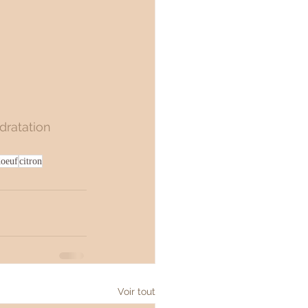
dratation
doeuf
citron
Voir tout