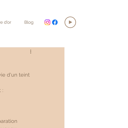
re d'or
Blog
ie d'un teint 
 :
aration 