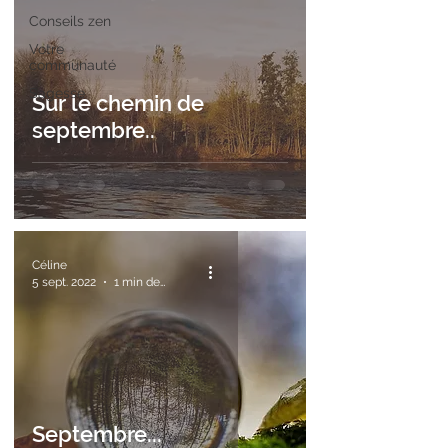
Conseils zen
Votre
communauté
Sagesse
Sur le chemin de
septembre..
Céline
5 sept. 2022
1 min de lecture
Septembre...