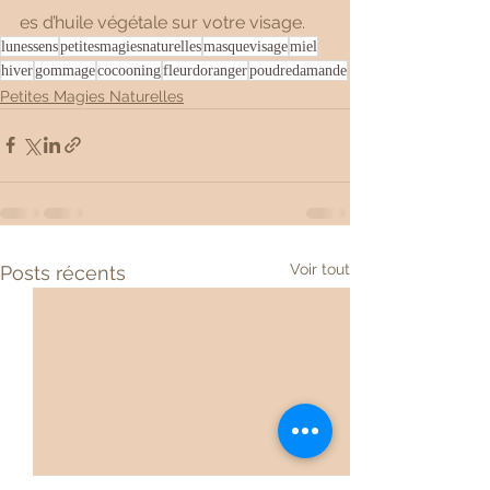
es d’huile végétale sur votre visage.
lunessens
petitesmagiesnaturelles
masquevisage
miel
hiver
gommage
cocooning
fleurdoranger
poudredamande
Petites Magies Naturelles
Voir tout
Posts récents